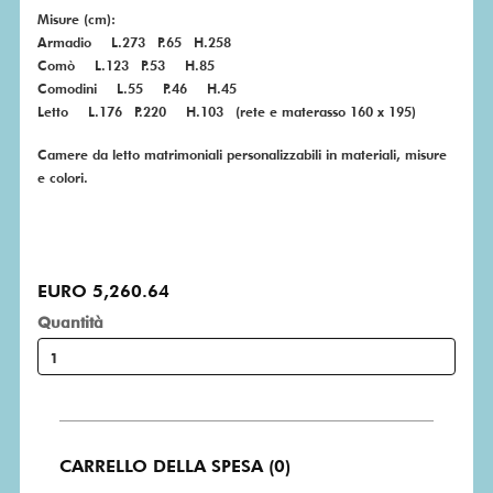
Misure (cm):
Armadio L.273 P.65 H.258
Comò L.123 P.53 H.85
Comodini L.55 P.46 H.45
Letto L.176 P.220 H.103 (rete e materasso 160 x 195)
Camere da letto matrimoniali personalizzabili in materiali, misure
e colori.
EURO 5,260.64
Quantità
CARRELLO DELLA SPESA (0)