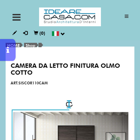
ARMADI
(0)
CUCINE
HOME
Shop
CAMERA DA LETTO FINITURA OLMO
GIORNO
COTTO
ART.SISCOR110CAM
NOTTE
BAGNI
VESTALIA