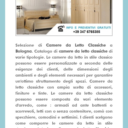
SU
MISURA
PRONTA
CONSEGNA
Selezione di
Camere da Letto Classiche
a
Bologna
. Catalogo di
camere da letto classiche
di
PROMO
varie tipologie. Le camere da letto in stile classico
possono essere personalizzate a seconda delle
esigenze dei clienti, delle dimensioni degli
ambienti e degli elementi necessari per garantire
un'ottimo sfruttamento degli spazi. Camere da
letto classiche con ampia scelta di accessori,
finiture e tinte. Le camere da letto classiche
possono essere composta da vari elemento
d'arredo, come : armadi ad ante battenti o
scorrevoli, letti con o senza contenitore, comò con
specchiere, comodini e settimini. I clienti scelgono
come comporre le camere da letto in stile