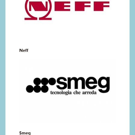
Neff
Smeg