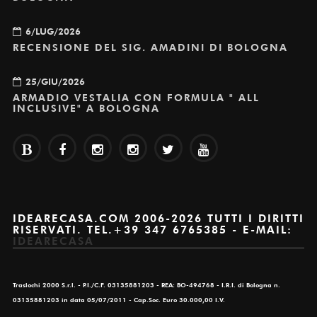
6/LUG/2026
RECENSIONE DEL SIG. AMADINI DI BOLOGNA
25/GIU/2026
ARMADIO VESTALIA CON FORMULA " ALL
INCLUSIVE" A BOLOGNA
IDEARECASA.COM 2006-2026 TUTTI I DIRITTI
RISERVATI. TEL.+39 347 6765385 - E-MAIL:
IDEARECASA
Traslochi 2000 S.r.l. - P.I./C.F. 03135881203 - REA: BO-494768 - I.R.I. di Bologna n.
03135881203 in data 05/07/2011 - Cap.Soc. Euro 30.000,00 I.V.