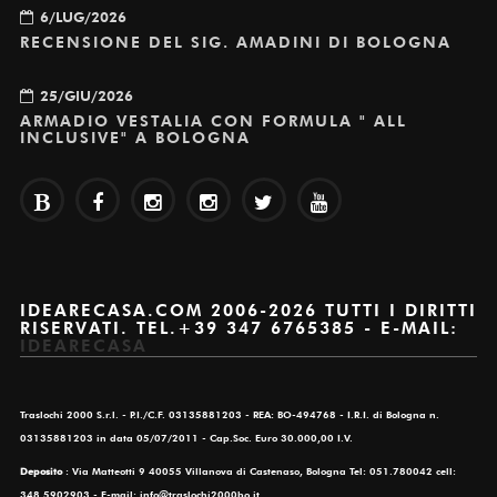
6/LUG/2026
RECENSIONE DEL SIG. AMADINI DI BOLOGNA
25/GIU/2026
ARMADIO VESTALIA CON FORMULA " ALL
INCLUSIVE" A BOLOGNA
IDEARECASA.COM 2006-2026 TUTTI I DIRITTI
RISERVATI. TEL.+39 347 6765385 - E-MAIL:
IDEARECASA
Traslochi 2000 S.r.l. - P.I./C.F. 03135881203 - REA: BO-494768 - I.R.I. di Bologna n.
03135881203 in data 05/07/2011 - Cap.Soc. Euro 30.000,00 I.V.
Deposito
: Via Matteotti 9 40055 Villanova di Castenaso, Bologna Tel: 051.780042 cell:
348.5902903 - E-mail: info@traslochi2000bo.it