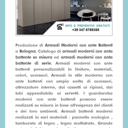
SU
MISURA
PRONTA
CONSEGNA
Produzione di
Armadi Moderni con ante Battenti
a
Bologna
. Catalogo di
armadi moderni con anta
PROMO
battente su misura
ed
armadi moderni con anta
battente di serie
. Armadi moderni con ante
battenti personalizzabili in finiture, materiali,
colori, accessori. Armadi in stile moderno con
ante battenti con ampia scelta di accessori,
attrezzature interne, dai cassetti ai ripiani, dai
tubi appendiabito ai servetti. I guardaroba
moderni con ante battenti possono essere
realizzati su misura in base all'esigenza dei clienti
e dei loro ambienti. Armadi battenti moderni
realizzati in vari materiali : pannello ecologico ,
tamburato di legno , legno multistrato. Grande