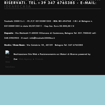
RISERVATI. TEL.+39 347 6765385 - E-MAIL:
IDEARECASA
Traslochi 2000 S.r.l. - P.I./C.F. 03135881203 - REA: BO-494768 - I.R.I. di Bologna n.
03135881203 in data 05/07/2011 - Cap.Soc. Euro 30.000,00 I.V.
Deposito
: Via Matteotti 9 40055 Villanova di Castenaso, Bologna Tel: 051.780042 cell:
348.5902903 - E-mail: info@traslochi2000bo.it
Studio / Show Room
: Via Calabria 1B , 40139 Bologna Tel: 347.6765385
Realizzazione Sito Web e Posizionamento sui Motori di Ricerca powered by
Zoe
Web Agency
-
Friends