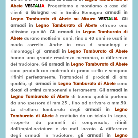
Abete
VEST
A
LI
A
. Progettiamo e montiamo a casa dei
clienti
a Bologna
ed in Emilia Romagna
armadi in
SU
Legno Tamburato di Abete su Misura
VEST
A
LI
A
.
Gli
MISURA
armadi in
Legno Tamburato di Abete
offrono una
altissima qualità. Gli
armadi in
Legno Tamburato di
PRONTA
Abete
durano moltissimi anni, fino a 40 anni se usati in
CONSEGNA
modo corretto. Anche in caso di smontaggi e
rimontaggi gli
armadi in
Legno Tamburato di Abete
PROMO
hanno una grande resistenza meccanica, a differenza
del truciolare. Gli
armadi in
Legno Tamburato di Abete
sono prodotti con materiali di prima scelta e vengono
rifiniti perfettamente. Trattandosi di prodotti di alta
qualità, gli
armadi in
Legno Tamburato di Abete
sono
dotati di ottimi componenti e ferramenta. Gli
armadi in
Legno Tamburato di Abete
di buona qualità partono
da uno spessore di mm.25 , fino ad arrivare a mm.50.
La struttura tamburata degli
armadi in
Legno
Tamburato di Abete
è costituita da un telaio in legno,
ricoperto da pannelli di compensato, rifiniti
dall'impiallacciatura o da mdf laccato. A differenza
degli armadi in truciolare, gli
armadi in
Legno