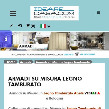
ARMADI
(0)
CUCINE
GIORNO
HOME
Armadi
Armadi su Misura Legno Tamburato
NOTTE
ARMADI SU MISURA LEGNO
TAMBURATO
BAGNI
Armadi su Misura in
Legno Tamburato Abete
VEST
A
LI
A
a Bologna
VESTALIA
Collezione di
armadi su Misura in
Legno Tamburato di