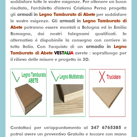
soddisfare tutte le vostre esigenze. Per ottenere un buon
risultato, l'architetto d'interni Cristiano Perna progetta
gli
armadi in
Legno Tamburato di Abete
per soddisfare
le vostre esigenze. Gli
armadi in
Legno Tamburato di
Abete
potranno essere montati a Bologna ed in Emilia
Romagna, dai nostri falegnami qualificati. In
alternativa è dispobinile la consegna con corriere in
tutta Italia. Con l'acquisto di un
armadio in
Legno
Tamburato di Abete
VEST
A
LI
A
avrete : sopralluogo per
il rilievo delle misure e progetto in 3D.
Contattaci per un'appuntamento al
347 6765385
e
potrai avere un preventivo Gratuito e toccare con mano