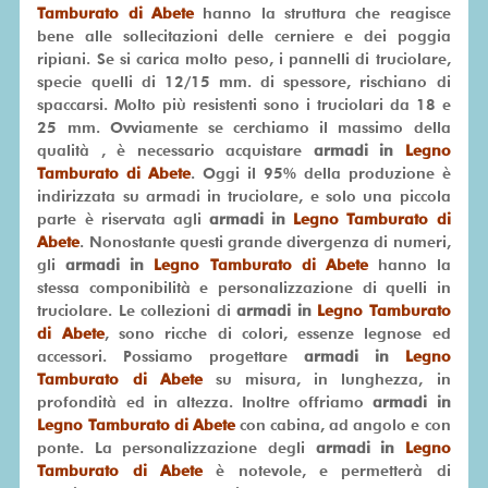
Tamburato di Abete
hanno la struttura che reagisce
bene alle sollecitazioni delle cerniere e dei poggia
ripiani. Se si carica molto peso, i pannelli di truciolare,
specie quelli di 12/15 mm. di spessore, rischiano di
spaccarsi. Molto più resistenti sono i truciolari da 18 e
25 mm. Ovviamente se cerchiamo il massimo della
qualità , è necessario acquistare
armadi in
Legno
Tamburato di Abete
. Oggi il 95% della produzione è
indirizzata su armadi in truciolare, e solo una piccola
parte è riservata agli
armadi in
Legno Tamburato di
Abete
. Nonostante questi grande divergenza di numeri,
gli
armadi in
Legno Tamburato di Abete
hanno la
stessa componibilità e personalizzazione di quelli in
truciolare. Le collezioni di
armadi in
Legno Tamburato
di Abete
, sono ricche di colori, essenze legnose ed
accessori. Possiamo progettare
armadi in
Legno
Tamburato di Abete
su misura, in lunghezza, in
profondità ed in altezza. Inoltre offriamo
armadi in
Legno Tamburato di Abete
con cabina, ad angolo e con
ponte. La personalizzazione degli
armadi in
Legno
Tamburato di Abete
è notevole, e permetterà di