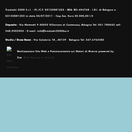
Traslochi 2000 S.r.l. - P.I./C.F. 03135881203 - REA: BO-494768 - I.R.I. di Bologna n.
03135881203 in data 05/07/2011 - Cap.Soc. Euro 30.000,00 I.V.
Deposito
: Via Matteotti 9 40055 Villanova di Castenaso, Bologna Tel: 051.780042 cell:
348.5902903 - E-mail: info@traslochi2000bo.it
Studio / Show Room
: Via Calabria 1B , 40139 Bologna Tel: 347.6765385
Realizzazione Sito Web e Posizionamento sui Motori di Ricerca powered by
Zoe
Web Agency
-
Friends