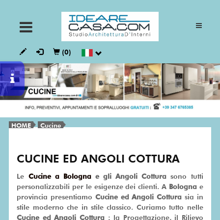
ARMADI
(0)
CUCINE
GIORNO
HOME
Cucine
NOTTE
CUCINE ED ANGOLI COTTURA
BAGNI
Le
Cucine a Bologna
e gli Angoli Cottura
sono tutti
personalizzabili per le esigenze dei clienti. A
Bologna
e
provincia presentiamo
Cucine ed Angoli Cottura
sia in
VESTALIA
stile moderno che in stile classico. Curiamo tutto nelle
Cucine ed Angoli Cottura
: la Progettazione, il Rilievo