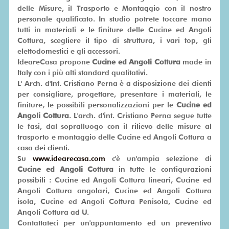
delle Misure, il Trasporto e Montaggio con il nostro
personale qualificato. In studio potrete toccare mano
SU
tutti in materiali e le finiture delle Cucine ed Angoli
MISURA
Cottura, scegliere il tipo di struttura, i vari top, gli
elettodomestici e gli accessori.
PRONTA
IdeareCasa propone
Cucine ed Angoli Cottura
made in
CONSEGNA
Italy con i più alti standard qualitativi.
L' Arch. d'Int. Cristiano Perna è a disposizione dei clienti
PROMO
per consigliare, progettare, presentare i materiali, le
finiture, le possibili personalizzazioni per le
Cucine ed
Angoli Cottura
. L'arch. d'int. Cristiano Perna segue tutte
le fasi, dal sopralluogo con il rilievo delle misure al
trasporto e montaggio delle Cucine ed Angoli Cottura a
casa dei clienti.
Su
www.idearecasa.com
c'è un'ampia selezione di
Cucine ed Angoli Cottura
in tutte le configurazioni
possibili : Cucine ed Angoli Cottura lineari, Cucine ed
Angoli Cottura angolari, Cucine ed Angoli Cottura
isola, Cucine ed Angoli Cottura Penisola, Cucine ed
Angoli Cottura ad U.
Contattateci per un'appuntamento ed un preventivo