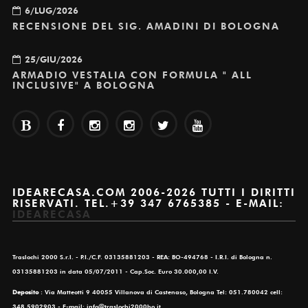
6/LUG/2026
RECENSIONE DEL SIG. AMADINI DI BOLOGNA
25/GIU/2026
ARMADIO VESTALIA CON FORMULA " ALL
INCLUSIVE" A BOLOGNA
IDEARECASA.COM 2006-2026 TUTTI I DIRITTI
RISERVATI. TEL.+39 347 6765385 - E-MAIL:
IDEARECASA
Traslochi 2000 S.r.l. - P.I./C.F. 03135881203 - REA: BO-494768 - I.R.I. di Bologna n.
03135881203 in data 05/07/2011 - Cap.Soc. Euro 30.000,00 I.V.
Deposito
: Via Matteotti 9 40055 Villanova di Castenaso, Bologna Tel: 051.780042 cell:
348.5902903 - E-mail: info@traslochi2000bo.it