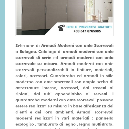
SU
MISURA
PRONTA
CONSEGNA
Selezione di
Armadi Moderni con ante Scorrevoli
a
Bologna
. Catalogo di
armadi moderni con ante
PROMO
scorrevoli di serie
ed
armadi moderni con anta
scorrevole su misura
. Armadi moderni con ante
scorrevoli personalizzabili in finiture, materiali,
colori, accessori. Guardaroba ed armadi in stile
moderno con ante scorrevoli con ampia scelta di
attrezzature interne, accessori, dai cassetti ai
ripiani, dai tubi appendiabito ai servetti. I
guardaroba moderni con ante scorrevoli possono
essere realizzati su misura in base all'esigenza dei
clienti e dei loro ambienti. Armadi scorrevoli
moderni realizzati in vari materiali : pannello
ecologico , tamburato di legno , legno multistrato.