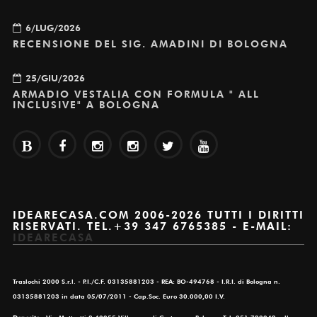
6/LUG/2026
RECENSIONE DEL SIG. AMADINI DI BOLOGNA
25/GIU/2026
ARMADIO VESTALIA CON FORMULA " ALL
INCLUSIVE" A BOLOGNA
IDEARECASA.COM 2006-2026 TUTTI I DIRITTI
RISERVATI. TEL.+39 347 6765385 - E-MAIL:
IDEARECASA
Traslochi 2000 S.r.l. - P.I./C.F. 03135881203 - REA: BO-494768 - I.R.I. di Bologna n.
03135881203 in data 05/07/2011 - Cap.Soc. Euro 30.000,00 I.V.
Deposito
: Via Matteotti 9 40055 Villanova di Castenaso, Bologna Tel: 051.780042 cell: