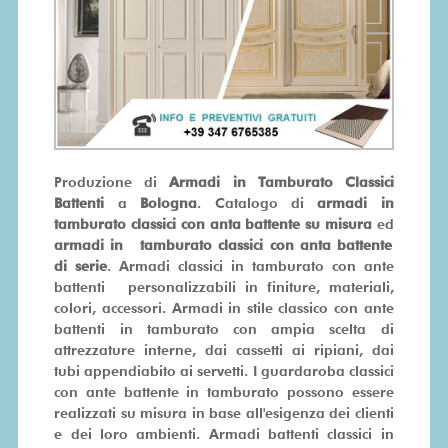
SU
MISURA
PRONTA
CONSEGNA
Produzione di
Armadi in Tamburato Classici
PROMO
Battenti
a
Bologna
. Catalogo di
armadi in
tamburato classici con anta battente su misura
ed
armadi in tamburato classici con anta battente
di serie
. Armadi classici in tamburato con ante
battenti personalizzabili in finiture, materiali,
colori, accessori. Armadi in stile classico con ante
battenti in tamburato con ampia scelta di
attrezzature interne, dai cassetti ai ripiani, dai
tubi appendiabito ai servetti. I guardaroba classici
con ante battente in tamburato possono essere
realizzati su misura in base all'esigenza dei clienti
e dei loro ambienti. Armadi battenti classici in