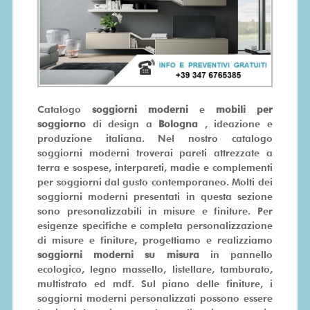
SU
MISURA
PRONTA
CONSEGNA
Catalogo
soggiorni moderni
e
mobili per
soggiorno
di design a
Bologna
, ideazione e
PROMO
produzione italiana. Nel nostro catalogo
soggiorni moderni troverai pareti attrezzate a
terra e sospese, interpareti, madie e complementi
per soggiorni dal gusto contemporaneo. Molti dei
soggiorni moderni presentati in questa sezione
sono presonalizzabili in misure e finiture. Per
esigenze specifiche e completa personalizzazione
di misure e finiture, progettiamo e realizziamo
soggiorni moderni su misura
in pannello
ecologico, legno massello, listellare, tamburato,
multistrato ed mdf. Sul piano delle finiture, i
soggiorni moderni personalizzati possono essere