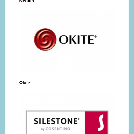
Neolith
Okite