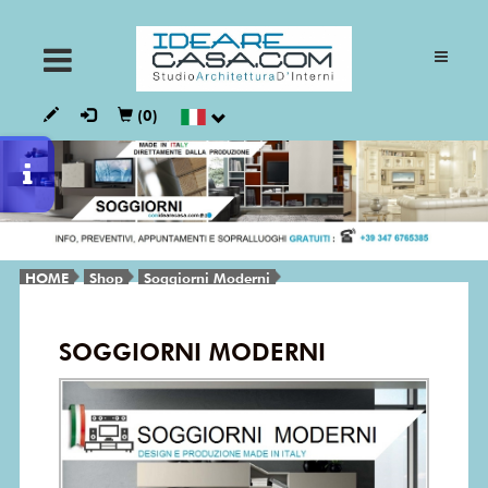
ARMADI
(0)
CUCINE
GIORNO
HOME
Shop
Soggiorni Moderni
NOTTE
SOGGIORNI MODERNI
BAGNI
VESTALIA