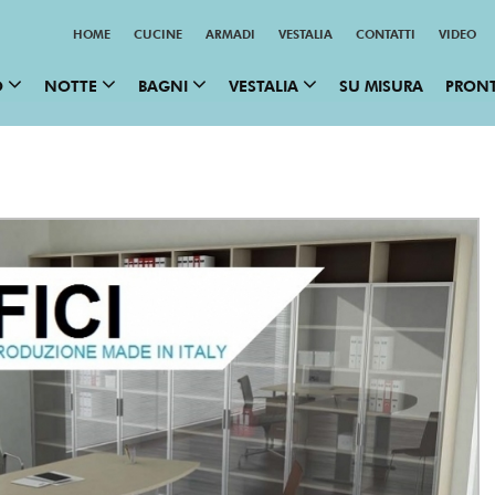
HOME
CUCINE
ARMADI
VESTALIA
CONTATTI
VIDEO
O
NOTTE
BAGNI
VESTALIA
SU MISURA
PRON