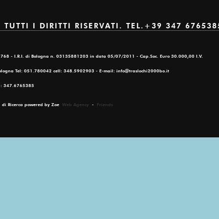
UTTI I DIRITTI RISERVATI. TEL.+39 347 676538
94768 - I.R.I. di Bologna n. 03135881203 in data 05/07/2011 - Cap.Soc. Euro 30.000,00 I.V.
Bologna Tel: 051.780042 cell: 348.5902903 - E-mail: info@traslochi2000bo.it
el: 347.6765385
ri di Ricerca powered by Zoe
Web Agency
-
Friends