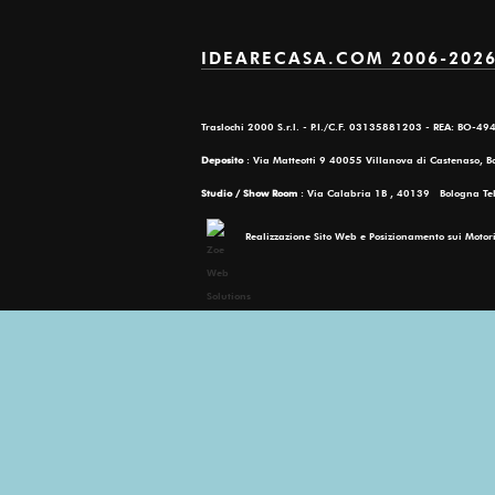
IDEARECASA.COM 2006-2026 T
Traslochi 2000 S.r.l. - P.I./C.F. 03135881203 - REA: BO-4
Deposito
: Via Matteotti 9 40055 Villanova di Castenaso, 
Studio / Show Room
: Via Calabria 1B , 40139 Bologna T
Realizzazione Sito Web e Posizionamento sui Moto