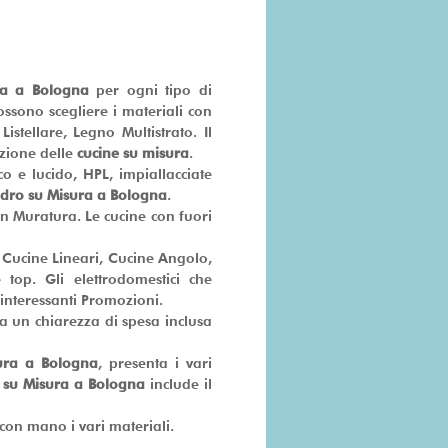
ra a Bologna
per ogni tipo di
possono scegliere i materiali con
stellare, Legno Multistrato. Il
zione delle
cucine su misura
.
o e lucido, HPL, impiallacciate
adro su Misura a Bologna
.
in Muratura. Le cucine con fuori
 Cucine Lineari, Cucine Angolo,
e top. Gli elettrodomestici che
interessanti Promozioni.
a un chiarezza di spesa inclusa
ura a Bologna
, presenta i vari
 su Misura a Bologna
include il
con mano i vari materiali.