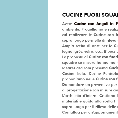
CUCINE FUORI SQUA
Avete
Cucine con Angoli in 
ambiente. Progettiamo e real
cui realizzare le
Cucine con f
sopralluogo permette di rilevar
Ampia scelta di ante per le
Cu
legno, grès, vetro, ecc.. E' poss
Le proposte di
Cucine con fuor
squadro su misura hanno moltep
IdeareCasa.com presenta
Cuci
Cucine Isola, Cucine Penisola,
proponiamo nelle
Cucine con 
Domandare un preventivo per
di progettazione con misure co
L'architetto d'interni Cristian
materiali e guida alla scelta f
sopralluogo per il rilievo delle
Contattaci per un'appuntamento