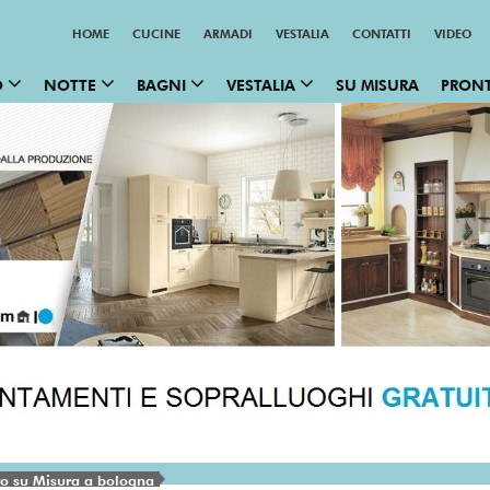
HOME
CUCINE
ARMADI
VESTALIA
CONTATTI
VIDEO
O
NOTTE
BAGNI
VESTALIA
SU MISURA
PRON
ro su Misura a bologna