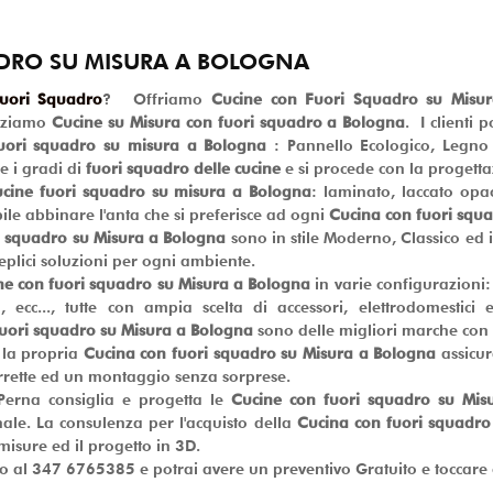
DRO SU MISURA A BOLOGNA
Fuori Squadro
? Offriamo
Cucine con Fuori Squadro su Misu
izziamo
Cucine su Misura con fuori squadro a Bologna
. I clienti 
uori squadro su misura a Bologna
: Pannello Ecologico, Legno Li
e i gradi di
fuori squadro delle cucine
e si procede con la progetta
cine fuori squadro su misura a Bologna
: laminato, laccato opac
ibile abbinare l'anta che si preferisce ad ogni
Cucina con fuori squ
i squadro su Misura a Bologna
sono in stile Moderno, Classico ed 
lici soluzioni per ogni ambiente.
ne con fuori squadro su Misura a Bologna
in varie configurazioni:
 ecc..., tutte con ampia scelta di accessori, elettrodomestici 
fuori squadro su Misura a Bologna
sono delle migliori marche con 
 la propria
Cucina con fuori squadro su Misura a Bologna
assicur
rrette ed un montaggio senza sorprese.
o Perna consiglia e progetta le
Cucine con fuori squadro su Mis
inale. La consulenza per l'acquisto della
Cucina con fuori squadro
 misure ed il progetto in 3D.
 al 347 6765385 e potrai avere un preventivo Gratuito e toccare 