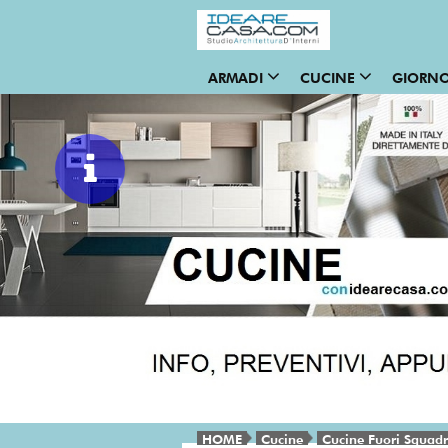
ARMADI
CUCINE
GIORN
HOME
Cucine
Cucine Fuori Squad