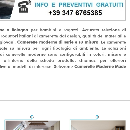
rne a Bologna
per bambini e ragazzi. Accurata selezione di
oduttori italiani di camerette dal design, qualità dei materiali e
 giovani.
Camerette moderne di serie e su misura
. Le camerette
ate su misura per ogni tipologia di ambiente. Le soluzioni
 di camerette moderne sono configurabili in colori, misure e
 all'interno della scheda prodotto, chiamaci per ulteriori
tive ai modelli di interesse. Selezione
Camerette Moderne Made