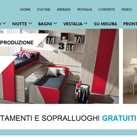
HOME
CUCINE
ARMADI
VESTALIA
CONTATTI
VIDEO
O
NOTTE
BAGNI
VESTALIA
SU MISURA
PRON