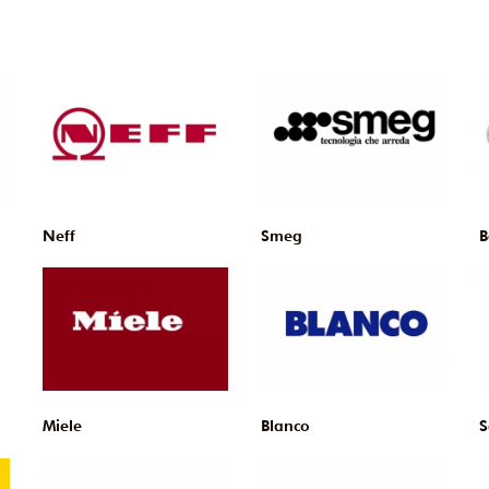
Neff
Smeg
B
Miele
Blanco
S