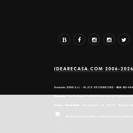
IDEARECASA.COM 2006-2026 T
Traslochi 2000 S.r.l. - P.I./C.F. 03135881203 - REA: BO-4
Deposito
: Via Matteotti 9 40055 Villanova di Castenaso, 
Studio / Show Room
: Via Calabria 1B , 40139 Bologna T
Realizzazione Sito Web e Posizionamento sui Moto