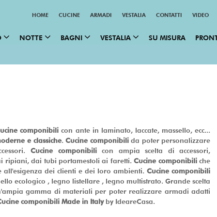
HOME
CUCINE
ARMADI
VESTALIA
CONTATTI
VIDEO
CATEGORIE TOP
O
NOTTE
BAGNI
VESTALIA
SU MISURA
PRON
ucine componibili
con ante in laminato, laccate, massello, ecc...
oderne e classiche
.
Cucine
componibili
da poter personalizzare
cessori.
Cucine
componibili
con ampia scelta di accessori,
i ripiani, dai tubi portamestoli ai faretti.
Cucine
componibili
che
 all'esigenza dei clienti e dei loro ambienti.
Cucine
componibili
ello ecologico , legno listellare , legno multistrato. Grande scelta
a un'ampia gamma di materiali per poter realizzare armadi adatti
Cucine
componibili Made in Italy
by IdeareCasa.