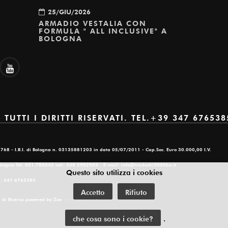
25/GIU/2026
ARMADIO VESTALIA CON
FORMULA " ALL INCLUSIVE" A
BOLOGNA
UTTI I DIRITTI RISERVATI. TEL.+39 347 676538
94768 - I.R.I. di Bologna n. 03135881203 in data 05/07/2011 - Cap.Soc. Euro 30.000,00 I.V.
Bologna Tel: 051.780042 cell: 348.5902903 - E-mail: info@traslochi2000bo.it
Questo sito utilizza i cookies
el: 347.6765385
Accetto
Rifiuto
ri di Ricerca powered by Zoe
Web Agency
-
Friends
che cosa sono i cookie?
.