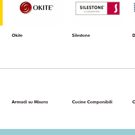
Okite
Silestone
D
Armadi su Misura
Cucine Componibili
C