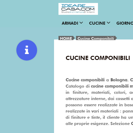
ARMADI
CUCINE
GIORN
HOME
Cucine Componibili
CUCINE COMPONIBILI
Cucine componibili
a
Bologna
.
C
Catalogo di
cucine componibili m
in finiture, materiali, colori, ac
attrezzature interne, dai cassetti a
possono essere realizzate in base
realizzate in vari materiali : pann
di finiture e tinte, il cliente h
alle proprie esigenze. Selezione