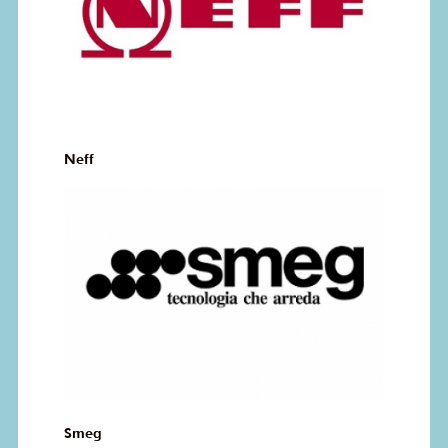
Neff
Smeg