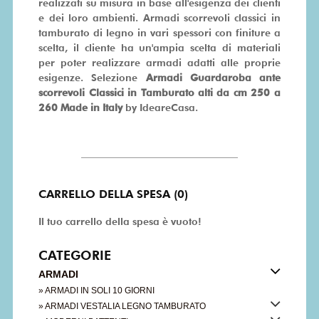
realizzati su misura in base all'esigenza dei clienti
e dei loro ambienti. Armadi scorrevoli classici in
tamburato di legno in vari spessori con finiture a
scelta, il cliente ha un'ampia scelta di materiali
per poter realizzare armadi adatti alle proprie
esigenze. Selezione
Armadi Guardaroba ante
scorrevoli Classici in Tamburato alti da cm 250 a
260
Made in Italy
by IdeareCasa.
CARRELLO DELLA SPESA (0)
Il tuo carrello della spesa è vuoto!
CATEGORIE
ARMADI
» ARMADI IN SOLI 10 GIORNI
» ARMADI VESTALIA LEGNO TAMBURATO