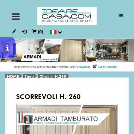
ARMADI
(0)
CUCINE
GIORNO
HOME
Shop
Classici H.260
NOTTE
SCORREVOLI H. 260
BAGNI
VESTALIA