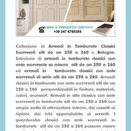
SU
MISURA
PRONTA
CONSEGNA
Collezione di
Armadi in Tamburato Classici
Scorrevoli alti da cm 250 a 260
a
Bologna
.
PROMO
Selezione di
armadi in tamburato classici con
anta scorrevole su misura alti da cm 250 a 260
ed
armadi in tamburato classici con ante
scorrevoli di serie alti da cm 250 a 260
. Armadi
classici in tamburato con ante scorrevoli alti da cm
250 a 260 personalizzabili in finiture, materiali,
colori, accessori. Armadi in stile classico con ante
scorrevoli in tamburato alti da cm 250 a 260 con
ampia scelta di attrezzature interne, dai cassetti ai
ripiani, dai tubi appendiabito ai servetti. I
guardaroba classici con ante scorrevoli in
tamburato alti da cm 250 a 260 possono essere