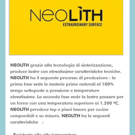
SU
MISURA
PRONTA
CONSEGNA
PROMO
NEOLITH
grazie alla tecnologia di sinterizzazione,
produce lastre con elevatissime caratteristiche tecniche.
NEOLITH
ha il seguente processo di produzione : la
prima fase vede le materie prime naturali al 100%
vengo sottoposte a pressione e temperature
elevatissime. La seconda fase vede la lastra passare per
un forno con una temperatura superiore ai 1.200 ºC.
NEOLITH
prroduce top e piani lavoro per cucine
componibili e su misura.
NEOLITH
ha le seguenti
caratteristiche :
- Resistente alle alte temperature