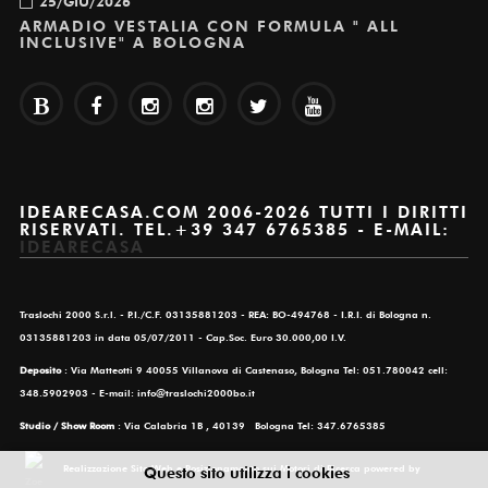
ARMADIO VESTALIA CON FORMULA " ALL
INCLUSIVE" A BOLOGNA
IDEARECASA.COM 2006-2026 TUTTI I DIRITTI
RISERVATI. TEL.+39 347 6765385 - E-MAIL:
IDEARECASA
Traslochi 2000 S.r.l. - P.I./C.F. 03135881203 - REA: BO-494768 - I.R.I. di Bologna n.
03135881203 in data 05/07/2011 - Cap.Soc. Euro 30.000,00 I.V.
Deposito
: Via Matteotti 9 40055 Villanova di Castenaso, Bologna Tel: 051.780042 cell:
348.5902903 - E-mail: info@traslochi2000bo.it
Studio / Show Room
: Via Calabria 1B , 40139 Bologna Tel: 347.6765385
Realizzazione Sito Web e Posizionamento sui Motori di Ricerca powered by
Questo sito utilizza i cookies