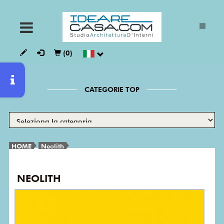
ARMADI
(0)
CUCINE
CATEGORIE TOP
GIORNO
NOTTE
HOME
Neolith
BAGNI
NEOLITH
VESTALIA