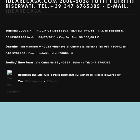
IDEARECASA.COM 2006-2026 TUTTI I DIRITTI
RISERVATI. TEL.+39 347 6765385 - E-MAIL:
IDEARECASA
Traslochi 2000 S.r.l. - P.I./C.F. 03135881203 - REA: BO-494768 - I.R.I. di Bologna n.
03135881203 in data 05/07/2011 - Cap.Soc. Euro 30.000,00 I.V.
Deposito
: Via Matteotti 9 40055 Villanova di Castenaso, Bologna Tel: 051.780042 cell:
348.5902903 - E-mail: info@traslochi2000bo.it
Studio / Show Room
: Via Calabria 1B , 40139 Bologna Tel: 347.6765385
Realizzazione Sito Web e Posizionamento sui Motori di Ricerca powered by
Zoe
Web Agency
-
Friends