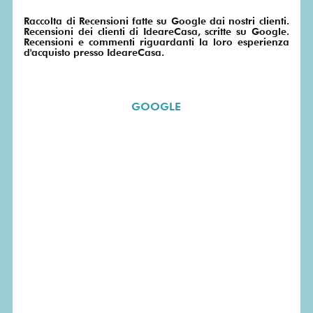
Raccolta di Recensioni fatte su Google dai nostri clienti.
SU
Recensioni dei clienti di IdeareCasa, scritte su Google.
Recensioni e commenti riguardanti la loro esperienza
MISURA
d'acquisto presso IdeareCasa.
PRONTA
CONSEGNA
GOOGLE
PROMO